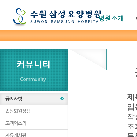
본문바로가기
주메뉴 바로가기
제
입
작
조
등