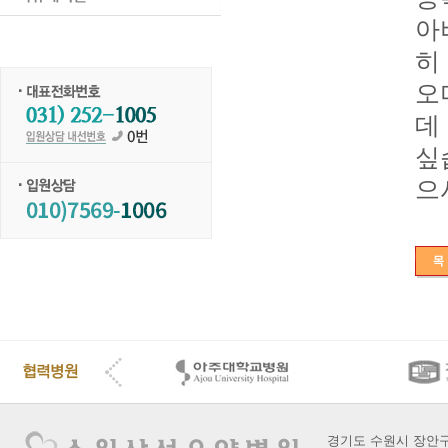
아
히
오
데
싶
으
경기도 수원시 장안구 장