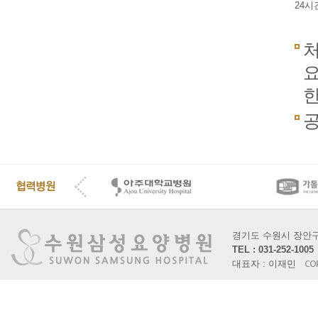
24시
처
요
한
공
경기도 수원시 장안구 장
TEL : 031-252-10
대표자 : 이재민