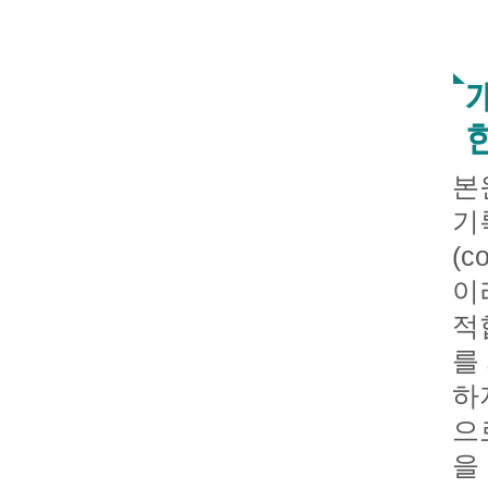
본
기
(c
이
적
를
하
으
을