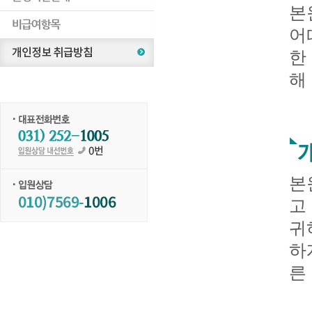
본
어
한
해
본
고
귀
하
른