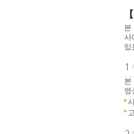
【
본
사
있
본
영
시
고