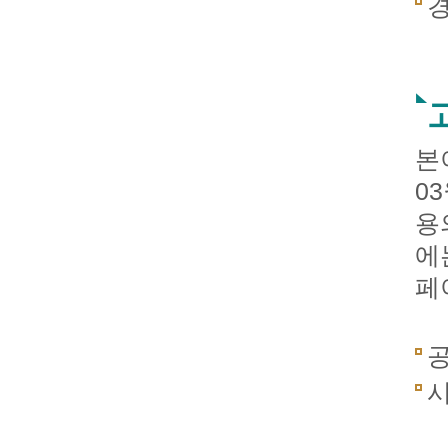
경
본
0
용
에
페
공
시