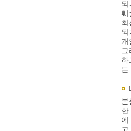
되
훼
최
되
개
그
하
든
본
한
에
고