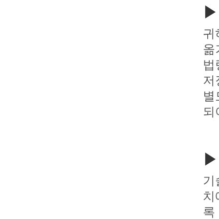
▶
귀
옮
법
저
별
되
▶
기
치
록