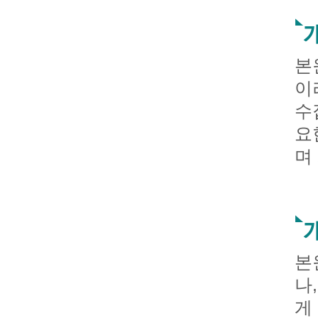
본
이
수
요
며
본
나
게