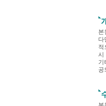
본
다
적
시
기
공
본