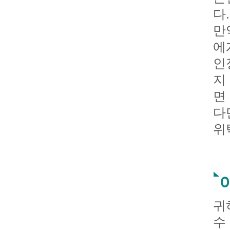
다.
만
에
인
지
면
다
위
귀
수