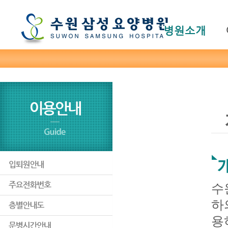
본문바로가기
주메뉴 바로가기
수
하
용