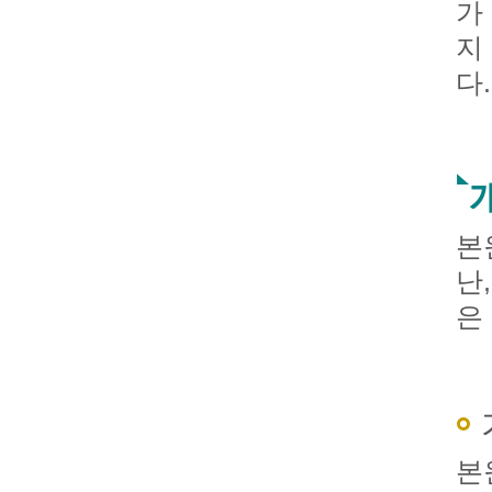
가
지
다.
본
난
은
본